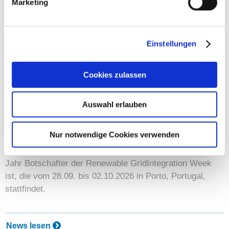
Marketing
News lesen
Einstellungen
Cookies zulassen
Richtlinien
15. Juli 2026
Auswahl erlauben
FGH ist Botschafter der Renewable Energy
Grid Integration Week
Nur notwendige Cookies verwenden
15.07.2026 – Wir freuen uns, dass die FGH in diesem
Jahr Botschafter der Renewable GridIntegration Week
ist, die vom 28.09. bis 02.10.2026 in Porto, Portugal,
stattfindet.
News lesen