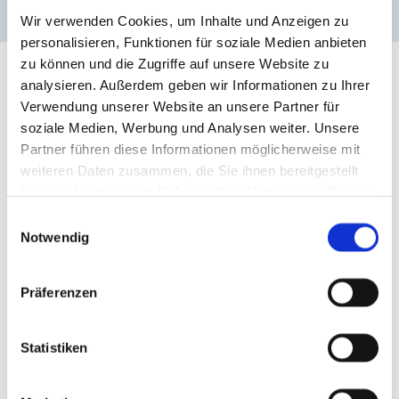
Wir verwenden Cookies, um Inhalte und Anzeigen zu
personalisieren, Funktionen für soziale Medien anbieten
zu können und die Zugriffe auf unsere Website zu
analysieren. Außerdem geben wir Informationen zu Ihrer
Verwendung unserer Website an unsere Partner für
soziale Medien, Werbung und Analysen weiter. Unsere
AKTUELLES
Partner führen diese Informationen möglicherweise mit
weiteren Daten zusammen, die Sie ihnen bereitgestellt
Alle News anzeigen »
haben oder die sie im Rahmen Ihrer Nutzung der Dienste
gesammelt haben.
Einwilligungsauswahl
Notwendig
Kooperationen
21. Juli 2026
Fußball-Feeling in Aachen
Präferenzen
Aachen, 20.07.2026 – Am 17. Juli kämpften 20
Mannschaften beim legendären Fußballfest der Fakultät für
Statistiken
Elektrotechnik und Informationstechnik der RWTH Aachen
University bei bestem Sommerwetter um den begehrten
Pokal.